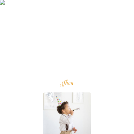
Walimatul Khitan
Jhon